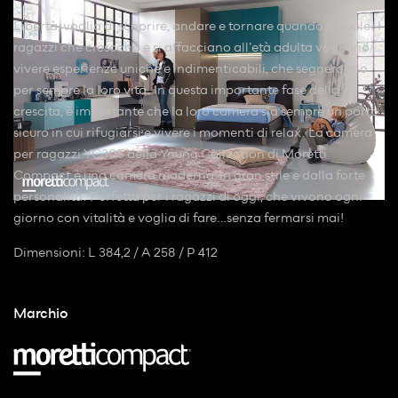
Libertà, voglia di scoprire, andare e tornare quando si vuole. I
ragazzi che crescono e si affacciano all’età adulta vogliono
vivere esperienze uniche e indimenticabili, che segneranno
per sempre la loro vita. In questa importante fase della
crescita, è importante che la loro camera sia sempre un porto
sicuro in cui rifugiarsi e vivere i momenti di relax. La camera
per ragazzi YC305 della Young Collection di Moretti
Compact è una camera moderna, in gran stile e dalla forte
personalità. Perfetta per i ragazzi di oggi, che vivono ogni
giorno con vitalità e voglia di fare…senza fermarsi mai!
Dimensioni: L 384,2 / A 258 / P 412
Marchio